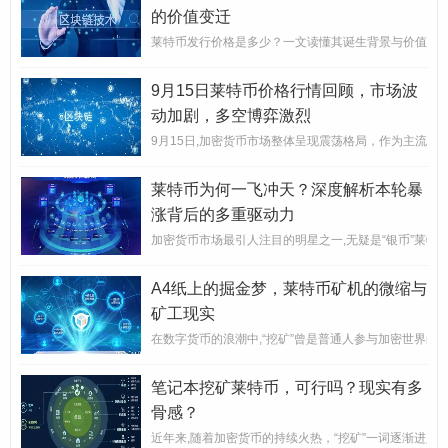
的价值变迁
莱特币发行价格是多少？一文读懂其诞生背景与价值演变在加
9月15日莱特币价格行情回顾，市场波
动加剧，多空博弈激烈
9月15日,加密货币市场整体呈现震荡格局，作为主流币
莱特币为何一飞冲天？深度解析本轮暴
涨背后的多重驱动力
加密货币市场最引人注目的明星之一,无疑是“银币”莱特币（
A4纸上的掘金梦，莱特币矿机的微缩与
矿工现实
在数字货币的浪潮中,“挖矿”曾是普通人参与加密世界的入
笔记本挖矿莱特币，可行吗？现实有多
骨感？
近年来,随着加密货币的持续火热，“挖矿”一词逐渐进入大