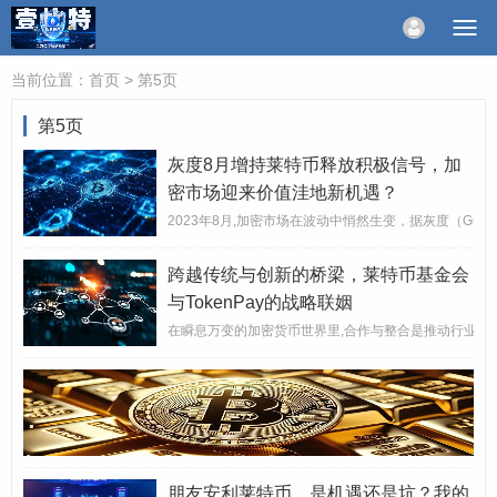
当前位置：
首页
> 第5页
第5页
灰度8月增持莱特币释放积极信号，加
密市场迎来价值洼地新机遇？
2023年8月,加密市场在波动中悄然生变，据灰度（Gra
跨越传统与创新的桥梁，莱特币基金会
与TokenPay的战略联姻
在瞬息万变的加密货币世界里,合作与整合是推动行业向前
朋友安利莱特币，是机遇还是坑？我的