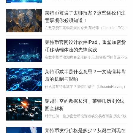
莱特币被骗了去哪报案？这些途径和注
意事项你必须知道！
在数字货币蓬勃发展的今天,莱特币（Litecoin,L
莱特币官网设计软件iPad，重塑加密货
币移动端体验的先锋实践
在数字货币浪潮席卷全球的今天,加密货币的普及不仅依赖于
莱特币减半是什么意思？一文读懂其背
后的机制与影响
什么是莱特币减半？莱特币减半（LitecoinHalvi
穿越时空的数据长河，莱特币历史K线
图全解析
对于任何一位加密货币投资者或交易者而言,历史K线图（
莱特币发行价格是多少？从诞生到现在