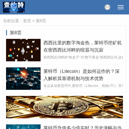
当前位置：
首页
> 第8页
第8页
西西比里的数字淘金热，莱特币挖矿机
在密西西比河畔的喧嚣与沉寂
密西西比河畔的“铁盒子”与“数字黄金”密西西比河,这
莱特币（Litecoin）是如何运作的？深
入解析其靠谱机制与技术优势
在众多加密货币中,莱特币（Litecoin，简称LTC）常常
莱特币升值多少倍实时？历史涨幅与当