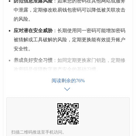
防范信息泄露风险
：如果您的密码在其他网站或服务
中泄露，定期修改欧易钱包密码可以降低被关联攻击
的风险。
应对潜在安全威胁
：长期使用同一密码可能增加密码
被猜解或工具破解的风险，定期更换能有效提升账户
安全性。
养成良好安全习惯
：如同定期更换家门钥匙，定期修
改密码是保障数字资产安全的基础习惯。
阅读剩余的76%
欧易钱包密码修改步骤详解
欧易钱包通常分为手机App版和浏览器插件版,两者的密码
修改流程略有不同，但都相对简单。
(一) 欧易钱包（手机App版）密码修改步骤：
扫描二维码推送至手机访问。
打开并登录欧易钱包App
：确保您的手机已安装最新