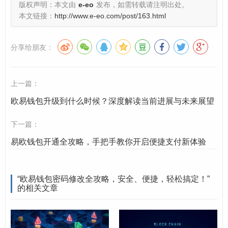
版权声明：本文由
e-eo
发布，如需转载请注明出处。
版本的欧易钱包App，并使用当前密码成功登录您的钱
本文链接：
http://www.e-eo.com/post/163.html
包账户。
分享给朋友：
进入“我的”或“设置”页面
：在App主界面，通常点击右
下角的“我的”或右上角的“头像/设置”图标，进入个人中
心或设置菜单。
上一篇：
找到“安全中心”或“账户安全”选项
：在“我的”或“设置”
欧易钱包升级到什么时候？深度解读当前进展与未来展望
页面中，寻找与安全相关的选项，如“安全中心”、“账
下一篇：
户安全”、“安全设置”等，点击进入。
易欧钱包开通全攻略，手把手教你开启便捷支付新体验
选择“修改密码”
：在安全中心页面，您会看到“修改密
码”、“更改登录密码”或类似选项，点击它。
“欧易钱包密码修改全攻略，安全、便捷，轻松搞定！”
验证身份
：为了确保是您本人在操作，系统会要求您
的相关文章
进行身份验证，这可能包括：
原密码验证
：输入您当前的登录密码。