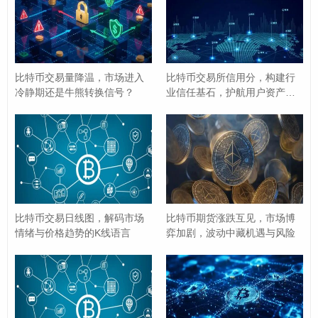
生物识别验证
：如指纹识别或面容识别（如果您的
设备支持并已开启）。
谷歌验证器/邮箱验证
：根据您之前设置的安全验证
方式进行二次验证。
比特币交易量降温，市场进入
比特币交易所信用分，构建行
冷静期还是牛熊转换信号？
业信任基石，护航用户资产安
全
输入新密码
：身份验证通过后，系统会引导您输入新
密码，请按照密码复杂度要求设置一个足够强的新密
码（通常要求包含大小写字母、数字及特殊符号，长
度不少于8位）。
确认新密码
：再次输入您设置的新密码，以确保输入
比特币交易日线图，解码市场
比特币期货涨跌互见，市场博
无误。
情绪与价格趋势的K线语言
弈加剧，波动中藏机遇与风险
完成修改
：点击“确认”、“修改”或类似按钮，完成密码
修改，系统通常会提示密码修改成功。
(二) 欧易钱包（浏览器插件版）密码修改步骤：