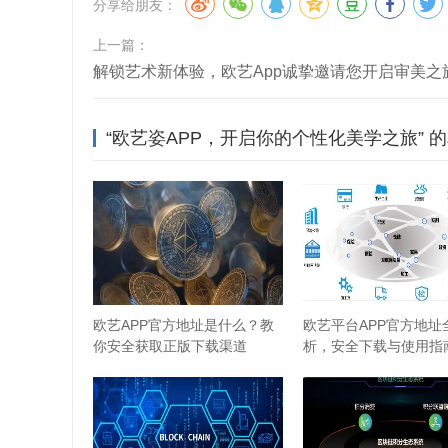
进步，每个人既是美的欣赏者,也是美的创造者和
分享给朋友：
上一篇：
便捷服务，优化体验闭环
解锁艺术新体验，欧艺App诚挚邀请您开启审美之
为了给用户提供更完整的美学生活体验，欧艺姿A
种草的美妆单品、服饰单品或家居好物，可以一键
“欧艺姿APP，开启你的个性化美学之旅” 
配等，也能通过APP找到可靠的商家或预约服务，
性和满意度,让美学理念真正落地到生活的方方面
欧艺姿APP凭借其丰富的内容、专业的指导、个
好生活的得力助手，它不仅仅是一个工具，更是一
美融入到日常生活的点点滴滴中，如果你也渴望提
启你的个性化美学之旅吧！
欧艺APP官方地址是什么？教
欧艺平台APP官方地址
你安全获取正版下载渠道
析，安全下载与使用指
币安交易所
币安交易所是国际领先的数字货币交