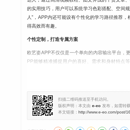
的实用技巧，用户可以系统学习色彩搭配、空间规
人”，APP内还可能设有个性化的学习路径推荐
得高效而有趣。
个性定制，打造专属方案
欧艺姿APP不仅仅是一个单向的内容输出平台，
PP能够精准捕捉用户的喜好、需求和身材特点
求，获得专属的穿搭推荐；在家居设计板块，用户
这种“千人千面”的定制化体验，让用户感受到被理
互动社区，分享美学生活
扫描二维码推送至手机访问。
美是需要分享和交流的，欧艺姿APP构建了一个
版权声明：本文由
e-eo
发布，如需转
本文链接：
http://www.e-eo.com/post/1
可以在社区内分享自己的穿搭心得、家居改造成果
作品进行点赞和评论，这种积极的互动不仅能让用