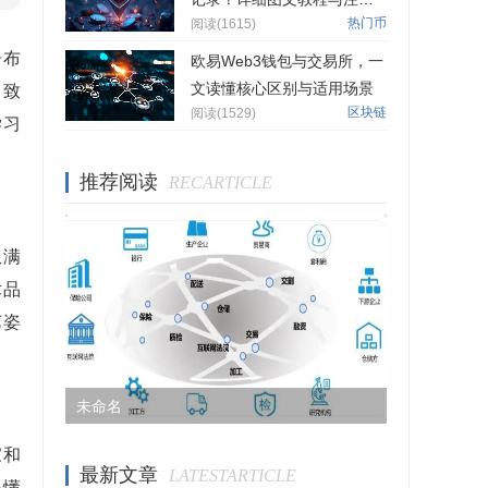
热门币
阅读(1615)
事项
居布
欧易Web3钱包与交易所，一
文读懂核心区别与适用场景
，致
区块链
阅读(1529)
学习
推荐阅读
RECARTICLE
琅满
术品
艺姿
未命名
2026-08-07 06:08:03
未命名
家和
最新文章
LATESTARTICLE
易懂