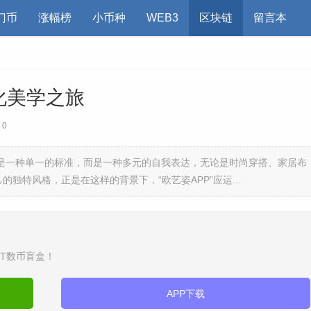
门币
涨幅榜
小币种
WEB3
区块链
留言本
化美学之旅
0
是一种单一的标准，而是一种多元的自我表达，无论是时尚穿搭、家居布
独特风格，正是在这样的背景下，“欧艺姿APP”应运...
DT数币盲盒！
APP下载