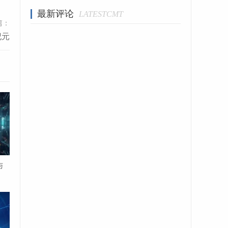
最新评论
LATESTCMT
篇：
纪元
中被
装搭
便捷
求美
这份
,开
与