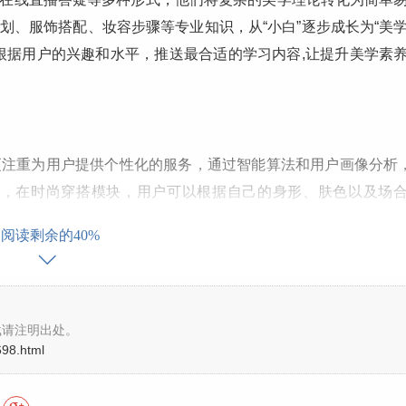
划、服饰搭配、妆容步骤等专业知识，从“小白”逐步成长为“美
，根据用户的兴趣和水平，推送最合适的学习内容,让提升美学素
更注重为用户提供个性化的服务，通过智能算法和用户画像分析
等，在时尚穿搭模块，用户可以根据自己的身形、肤色以及场
上传自家户型图后，或许能获得初步的设计建议和软装搭配方
阅读剩余的40%
解和重视,从而更容易打造出真正属于自己的独特风格。
活跃的用户社区，这里聚集了众多热爱生活、追求美学的同好，
载请注明出处。
698.html
、美妆创作，也可以就遇到的美学问题向他人请教，或是对他
户获得成就感和认同感，还能在交流中碰撞出新的思想火花，