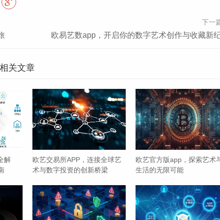
传播者。
下一
旅
欧易艺数app，开启你的数字艺术创作与收藏新
PP还可能整合了相关的电商服务或线下资源链接，用户在APP
跳转购买；如果对某些专业服务有需求，如造型设计、家居软
的相关文章
这种“内容+社区+服务”的闭环模式，极大地提升了用户的使用
面。
性化的服务、活跃的社区以及便捷的体验，正逐渐成为现代人追
种生活态度的倡导——鼓励每个人发现自身的独特之美，并将
升自己的审美品味，打造更具质感的生活，不妨下载欧艺姿APP
全解
欧艺交易所APP，连接全球艺
欧艺官方版app，探索艺术
南
术与数字投资的创新桥梁
生活的无限可能
易平台，低手续费与BNB空投福利不断！