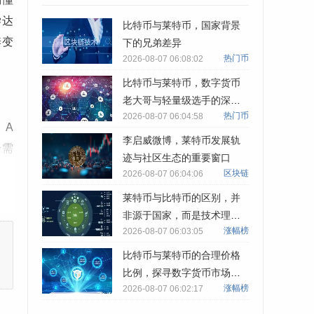
学达
比特币与莱特币，国家背景
养变
下的兄弟差异
热门币
2026-08-07 06:08:02
比特币与莱特币，数字货币
老大哥与轻量级选手的深度
热门币
2026-08-07 06:04:58
对比
，A
李启威微博，莱特币发展轨
合需
迹与社区生态的重要窗口
案，
区块链
2026-08-07 06:04:06
莱特币与比特币的区别，并
非源于国家，而是技术理念
涨幅榜
2026-08-07 06:03:05
与应用场景的差异
用户
比特币与莱特币的合理价格
比例，探寻数字货币市场的
人的
涨幅榜
2026-08-07 06:02:17
晴雨表？
共同