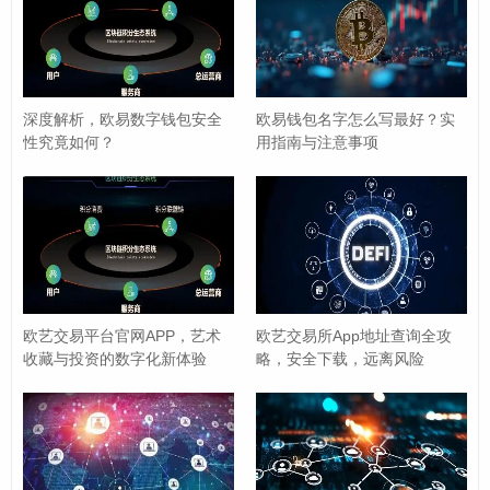
访问方式：
您可以在欧易钱包App内找到“帮助中心”入
口，也可以直接通过浏览器访问欧易钱包的官方网
站，在底部导航栏找到“帮助中心”或“支持”页面。
深度解析，欧易数字钱包安全
欧易钱包名字怎么写最好？实
性究竟如何？
用指南与注意事项
内容涵盖：
帮助中心包含了海量的常见问题解答（FA
Q）、操作教程、最新公告、API文档等，您可以根据
关键词搜索，很可能在几分钟内就找到自己问题的解
决方案。
优点：
7x24小时可用，信息准确，响应速度快，是自
助解决问题的最佳途径。
欧艺交易平台官网APP，艺术
欧艺交易所App地址查询全攻
收藏与投资的数字化新体验
略，安全下载，远离风险
官方客服工单系统
如果您在帮助中心找不到答案,或者遇到的是较为复杂、个
性化的问题，可以通过提交工单来联系官方客服。