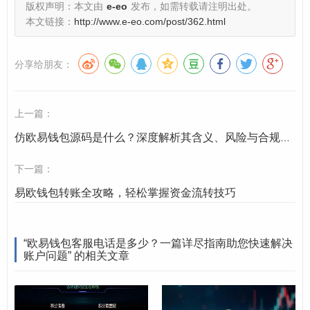
版权声明：本文由
e-eo
发布，如需转载请注明出处。
技术支持导向：
大多数常见问题（如操作指引、状态
本文链接：
http://www.e-eo.com/post/362.html
查询、费率说明等）都可以通过更高效的技术渠道快
速解决。
分享给朋友：
当您遇到问题时,请不要轻信网络上搜索到的任何“客服电
话”，这极有可能是诈骗陷阱，请务必通过欧易钱包官方指
上一篇：
定的渠道寻求帮助。
仿欧易钱包源码是什么？深度解析其含义、风险与合规边界
官方推荐的正确客服渠道
下一篇：
易欧钱包转账全攻略，轻松掌握资金流转技巧
既然没有直接的客服电话,我们应该如何联系欧易钱包官方
呢？以下是几种最有效、最官方的求助方式：
“欧易钱包客服电话是多少？一篇详尽指南助您快速解决
官方帮助中心（首选渠道）
账户问题” 的相关文章
这是欧易钱包最全面、最权威的知识库，也是解决问题的
第一站。