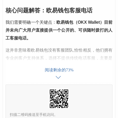
核心问题解答：欧易钱包客服电话
我们需要明确一个关键点：
欧易钱包（OKX Wallet）目前
并未向广大用户直接提供一个公开的、可供随时拨打的人
工客服电话。
这并非意味着欧易钱包没有客服团队,恰恰相反，他们拥有
专业的客户支持体系，选择不提供传统电话客服，主要是
出于以下几方面的考虑：
阅读剩余的73%
效率与规模：
加密货币用户数量庞大，电话客服难以
应对海量的咨询，用户可能需要长时间等待。
安全性与防诈骗：
公开客服电话容易被不法分子利
用，进行“假冒客服”诈骗，导致用户资产损失，官方不
提供电话，可以从源头上杜绝此类风险。
扫描二维码推送至手机访问。