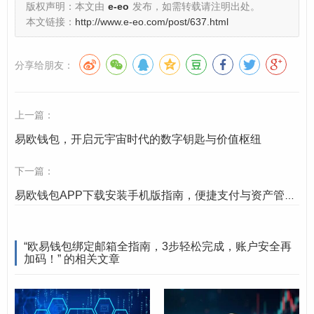
3、Gmail等），确保能正常收发邮件，避免使用长期
版权声明：本文由
e-eo
发布，如需转载请注明出处。
不活跃的邮箱；
本文链接：
http://www.e-eo.com/post/637.html
已安装并打开欧易钱包
：确保欧易钱包APP为最新版
分享给朋友：
本（旧版本可能界面差异，可在应用商店或官网更
新）；
上一篇：
完成钱包创建
：若尚未创建钱包，需先通过“创建钱包”
或“导入钱包”功能设置好账户（绑定邮箱操作需在已有
易欧钱包，开启元宇宙时代的数字钥匙与价值枢纽
钱包基础上进行）。
下一篇：
易欧钱包APP下载安装手机版指南，便捷支付与资产管理新选择
详细步骤：欧易钱包绑定邮箱全流
程
“欧易钱包绑定邮箱全指南，3步轻松完成，账户安全再
加码！” 的相关文章
以下是欧易钱包APP绑定邮箱的具体操作（以主流手机端
为例，电脑端界面类似）：