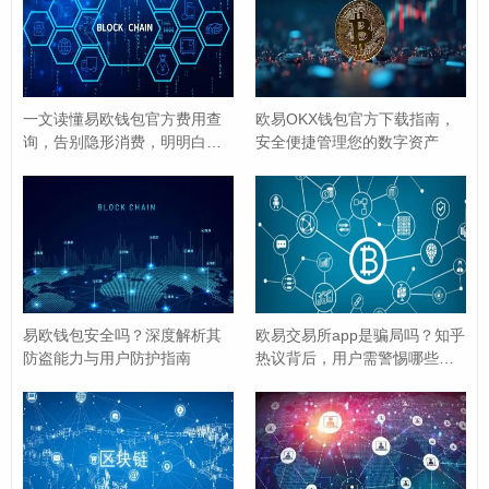
步骤1：进入“我的”页面，找到“账户管
理”入口
打开欧易钱包APP,点击底部导航栏的【我的】，进入个人
一文读懂易欧钱包官方费用查
欧易OKX钱包官方下载指南，
中心页面，在“账户安全”或“账户设置”模块中，找到【账户
询，告别隐形消费，明明白白
安全便捷管理您的数字资产
花钱
管理】或【邮箱绑定】选项（不同版本名称可能略有差
异，通常带有“📧”图标或“安全”标识），点击进入。
步骤2：选择“绑定邮箱”，填写邮箱信息
在账户管理页面,若当前未绑定邮箱，会显示“立即绑定”按
易欧钱包安全吗？深度解析其
欧易交易所app是骗局吗？知乎
钮；若已有旧邮箱，可选择“更换邮箱”，点击后，进入邮
防盗能力与用户防护指南
热议背后，用户需警惕哪些风
险？
箱填写页面，准确输入你的邮箱地址（example@qq.co
m），仔细检查拼写是否正确（避免因输错导致无法接收
验证邮件）。