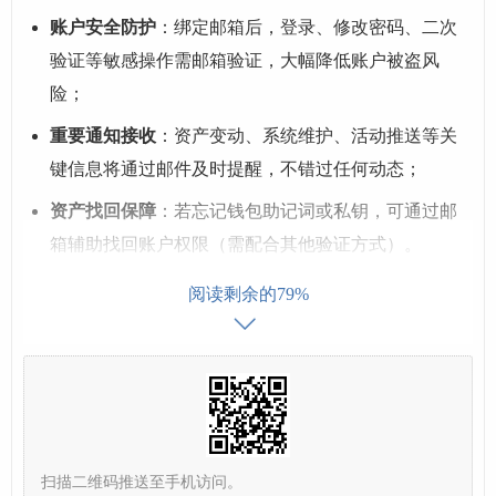
账户安全防护
：绑定邮箱后，登录、修改密码、二次
验证等敏感操作需邮箱验证，大幅降低账户被盗风
险；
重要通知接收
：资产变动、系统维护、活动推送等关
键信息将通过邮件及时提醒，不错过任何动态；
资产找回保障
：若忘记钱包助记词或私钥，可通过邮
箱辅助找回账户权限（需配合其他验证方式）。
阅读剩余的79%
准备工作：绑定邮箱前需确认这些
事项
为确保绑定过程顺利,请提前完成以下准备：
一个有效的邮箱地址
：建议使用常用邮箱（如QQ、16
扫描二维码推送至手机访问。