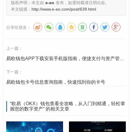
版权声明：本文由
e-eo
发布，如需转载请注明出处。
本文链接：
http://www.e-eo.com/post/639.html
核心功能：在钱包里您可以查看什么？
分享给朋友：
欧易钱包不仅仅是一个简单的资产列表,它提供了丰富的信
息，让您对自己的资产状况了如指掌。
上一篇：
总资产与资产分布
：
易欧钱包APP下载安装手机版指南，便捷支付与资产管理新选择
总资产
：页面最顶部的数字是您在欧易钱包里的所
有资产折算成法币（如USD、CNY等）的总价值，
下一篇：
并会显示24小时内的涨跌幅。
易欧钱包卡号信息查询指南，快速找到你的卡号
资产分布
：您可以清晰地看到每种加密货币（如BT
C、ETH、USDT等）的数量及其占总资产的比
“欧易（OKX）钱包查看全攻略，从入门到精通，轻松掌
例。
握您的数字资产” 的相关文章
单个币种详情
：