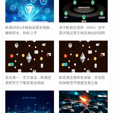
点击列表中的任意一个币种（BTC”），即可进入该
币种的详情页面。
您可以查看该币种的
余额
、
地址
、，以及该币种的
历史交易记录
（转入、转出、充值、提现等）。
欧易OKEx冷钱包设置全指南，
关于欧易交易所（OKX）在中
极致安全，轻松上手
国大陆运营主体及地址的说明
您还可以看到该币种的实时价格、K线图等市场信
息。
资金流水（交易记录）
：
这是查看钱包活动的核心功能,在钱包页面，通常会
有一个
【资金流水】
或
【交易记录】
的入口。
安全第一，官方直达，欧易交
欧意易交易所安卓版，开启您
您可以根据
时间范围
、
交易类型
（全部、充值、提
易所官方下载安装全指南
的加密货币便捷交易之旅
现、交易、收入、支出等）来筛选和查看每一笔详
细的交易记录，每条记录都包含了时间、金额、对
方地址、交易哈希（Tx ID）等关键信息。