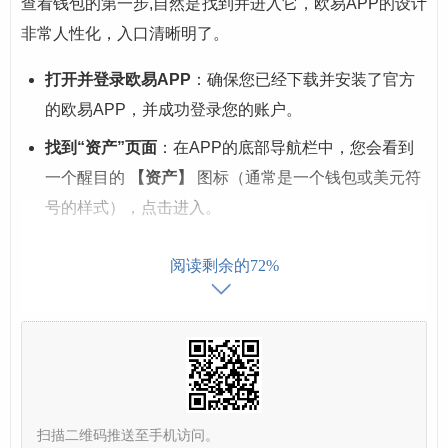
查看钱包的第一步,自然是找到并进入它，欧易APP的设计
非常人性化，入口清晰明了。
打开并登录欧易APP
：确保您已经下载并安装了官方
的欧易APP，并成功登录您的账户。
找到“资产”页面
：在APP的底部导航栏中，您会看到
一个醒目的
【资产】
图标（通常是一个钱包或美元符
号的样式），点击进入。
进入“钱包”
：在【资产】页面，您会看到总资产概
阅读剩余的72%
览，在页面顶部或显著位置，通常会有一个
【钱包】
或
【我的钱包】
的选项卡，点击它，您就正式进入您
的欧易钱包了。
进入钱包后,您会看到一个清晰的总资产折线图，下方是您
所有数字资产的列表，包括币种、数量、折合美元的价值
扫描二维码推送至手机访问。
等，这就是您钱包的核心视图。