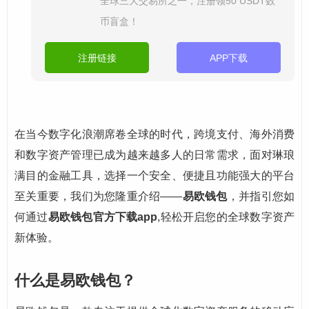
全球三大交易所之一，注册领50 USDT数
币盲盒！
注册链接
APP下载
在当今数字化浪潮席卷全球的时代，跨境支付、海外消费
和数字资产管理已成为越来越多人的日常需求，面对琳琅
满目的金融工具，选择一个安全、便捷且功能强大的平台
至关重要，我们为您隆重介绍——
易欧钱包
，并指引您如
何通过
易欧钱包官方下载app
,轻松开启您的全球数字资产
新体验。
什么是易欧钱包？