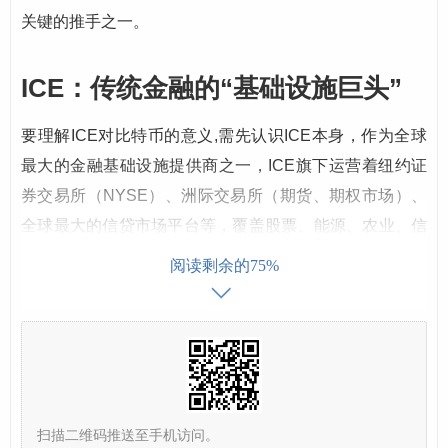
关键的推手之一。
ICE：传统金融的“基础设施巨头”
要理解ICE对比特币的意义,需先认识ICE本身，作为全球
最大的金融基础设施提供商之一，ICE旗下运营着纽约证
券交易所（NYSE）、洲际交易所（期货、期权市场）、
全球最大的信贷市场平台等，覆盖股票、能源、农业、信
用衍生品等几乎所有主流金融领域，其核心优势在于：
严
阅读剩余的75%
格的合规体系、深厚的机构信任基础、以及连接全球市场
的流动性网络
。
长期以来,ICE对加密资产持谨慎观望态度，但这种态度在
2018年迎来转折——ICE宣布推出
Bakkt平台
，这一举动
被市场视为“传统金融巨头正式拥抱比特币”的标志性事
扫描二维码推送至手机访问。