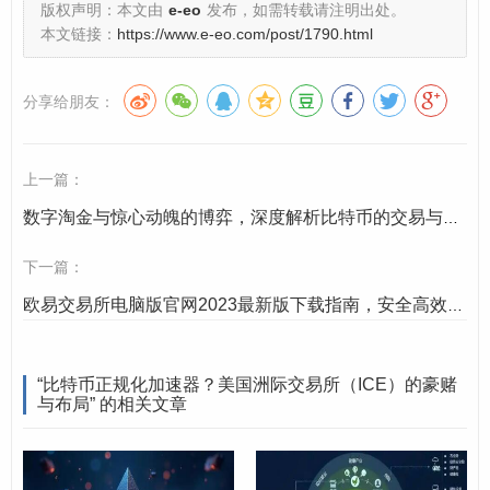
件。
版权声明：本文由
e-eo
发布，如需转载请注明出处。
本文链接：
https://www.e-eo.com/post/1790.html
Bakkt：为比特币“穿上合规的西
分享给朋友：
装”
2018年12月,ICE正式公布Bakkt项目，旨在打造一个“受监
上一篇：
管、合规化”的比特币基础设施平台，其核心目标直指比特
数字淘金与惊心动魄的博弈，深度解析比特币的交易与投资
币长期以来的痛点：
缺乏与传统金融体系的合规连接
。
下一篇：
Bakkt的创新在于：
欧易交易所电脑版官网2023最新版下载指南，安全高效开启数字资产交易之旅
实物交割的比特币期货
：区别于当时市场上主流的现
金交割合约，Bakkt推出“实物交割”的比特币期货机构
“比特币正规化加速器？美国洲际交易所（ICE）的豪赌
客户，意味着机构投资者可以通过合规渠道直接持有
与布局” 的相关文章
比特币，而非仅进行价格投机，这一设计降低了机构
参与比特币的合规风险，被视为“比特币从商品向资产