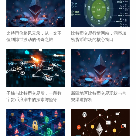
转变”的关键一步。
整合支付生态
：Bakkt初期与星巴克等零售巨头合作，
探索比特币在日常消费场景中的应用，试图打通“数字
资产-支付-消费”的闭环，提升比特币的实际使用价
比特币价格风云录，从一文不
比特币交易行情网站，洞察加
值到惊世波动的传奇之旅
密货币市场的核心窗口
值。
托管安全升级
：依托ICE在金融资产托管领域的经验，
Bakkt建立了高标准的比特币托管机制，解决了机构投
资者对“资产安全”的核心顾虑。
尽管Bakkt的上线过程几经波折（受美国监管审批延迟等
子楠与比特币交易所，一段数
新疆地区比特币交易现状与合
因素影响），但其意义远超产品本身：它向市场传递了一
字货币浪潮中的探索与坚守
规渠道探析
个明确信号——
比特币可以纳入传统金融的监管框架，成
为机构资产配置的一部分
。
不止于Bakkt：ICE构建比特币生态