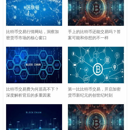
局限，相比比特币的“单向投机”，DeFi的“收益叠加”模式
更具吸引力。
稳定币的普及
也改变了交易格局，USDT、USDC等稳定
比特币交易行情网站，洞察加
手上的比特币还能交易吗？答
币以其与美元锚定的特性，成为市场中的“数字美元”，既
密货币市场的核心窗口
案可能和你想的不一样
规避了比特币的高波动风险，又提供了便捷的交易媒介，
用户无需在比特币与法币之间反复兑换，直接通过稳定币
完成交易，大大提升了资金效率。
比特币质押（如Staking Wrapped Bitcoin, WBTC）
、
比
特币衍生品（如期货、期权）
等产品，让比特币本身也能
比特币交易费为何居高不下？
第一比比特币交易，开启加密
参与更复杂的金融活动，拓展了其应用边界，间接“替代”
深度解析背后的多重因素
货币新纪元的创世纪时刻
了单纯的“买入-持有”交易模式。
监管与合规：从“野蛮生长”到“有序
发展”