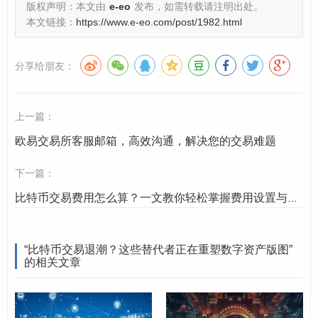
版权声明：本文由
e-eo
发布，如需转载请注明出处。
期以太坊的“性能瓶颈”，吸引了追求效率和体验的用户，
本文链接：
https://www.e-eo.com/post/1982.html
可以说，技术上的“从1到N”，让数字资产交易从“比特币的
单极时代”进入了“多链竞争的生态时代”。
分享给朋友：
产品创新：从“简单持有”到“多元参
上一篇：
与”
欧易交易所客服邮箱，高效沟通，解决您的交易难题
比特币交易曾被视为“高投机性”的代名词，用户要么买入
下一篇：
持有，要么低买高卖，但随着金融创新，数字资产交易的
比特币交易费用怎么算？一文教你轻松掌握费用设置与优化技巧
产品极大丰富，满足了不同风险偏好用户的需求。
DeFi协议的崛起
是重要推手，在Uniswap、SushiSwap
“比特币交易退潮？这些替代者正在重塑数字资产版图”
等去中心化交易所（DEX）上，用户不仅可以交易各类代
的相关文章
币，还能通过流动性挖矿（提供资金池赚取收益）、质
押、借贷等方式“让钱生钱”，打破了传统金融“只能交易”的