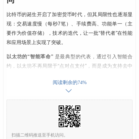
比特币的诞生开启了加密货币时代，但其局限性也逐渐显
现：交易速度慢（每秒7笔）、手续费高、功能单一（主
要作为价值存储），技术的迭代，让一批“替代者”在性能
和应用场景上实现了突破。
以太坊的“智能革命”
是最典型的代表，通过引入智能合
约，以太坊不再局限于“点对点支付”，而是成为支持去中
心化应用（DApp）、DeFi（去中心化金融）、NFT等复
阅读剩余的74%
杂生态的基础设施，用户在以太坊上不仅能交易ETH，还
能参与借贷、交易、衍生品等更丰富的金融活动，这显然
比单一的比特币交易更具吸引力。
Layer2解决方案（如Optimism、Arbitrum）
和
新兴公链
（如Solana、Polkadot）
以更高的TPS（每秒交易笔
扫描二维码推送至手机访问。
数）、更低的费用和更强的互操作性，解决了比特币和早