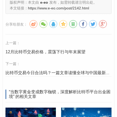
户，投资者发现自己的资金被牢牢锁在平台内，无法
版权声明：本文由
e-eo
发布，如需转载请注明出处。
本文链接：
https://www.e-eo.com/post/2142.html
动弹，而平台客服则对冻结原因语焉不详，或干脆失
联。
分享给朋友：
平台“跑路”或失联：
这是最极端也是最致命的结局，
一些不良平台从一开始就怀揣着骗取用户资金的意
上一篇：
图，在吸储达到一定规模后，直接关闭网站、失联跑
路，投资者的本金瞬间化为乌有，连寻求帮助的渠道
12月比特币交易价格，震荡下行与年末展望
都消失了。
下一篇：
比特币交易今日合法吗？一篇文章读懂全球与中国最新政策
“出金难”背后的深层原因探析
为何一个本应促进流动性的市场,会频繁出现“出金难”的问
“当数字黄金变成数字枷锁，深度解析比特币平台出金困
题？其背后是多重复杂因素交织作用的结果。
境” 的相关文章
平台自身运营问题与道德风险：
资金池模式与流动性危机：
许多小型或新平台采用