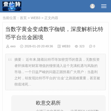
当前位置：
首页
>
WEB3
> 正文内容
当数字黄金变成数字枷锁，深度解析比特
币平台出金困境
eeo
2026-01-20 20:49:36
WEB3
323
0
摘要：
近年来,随着比特币等加密货币的普及，无数投资
者怀揣着对财富增值的憧憬涌入这个充满机遇与风险的
市场，一个日益严峻的问题正困扰着广大用户：当盈利
之时，却发现比特币平台的“出金”之路困难重重，甚至被
彻底堵死...
欧意交易所