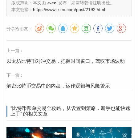
版权声明：本文由
e-eo
发布，如需转载请注明出处。
m Discord群组等，交易者在社区中分享自己的交易信
本文链接：
https://www.e-eo.com/post/2192.html
号（包括币种、方向、入场点、止盈止损点），跟单
者自行判断是否跟随并手动操作。
分享给朋友：
API接口跟单：
更高级的自动化方式，跟单者将自己
的交易所账户API接口授权给跟单服务提供商，由服务
上一篇：
商系统自动识别并复制主账户的交易指令，这种方式
以太坊比特币对冲交易，把握时间窗口，驾驭市场波动
自动化程度高，但对API权限管理和服务商安全性要求
极高。
下一篇：
解密比特币交易中的内盘，运作逻辑与风险警示
比特币跟单交易详细设置步骤
无论选择哪种跟单方式,以下设置步骤都至关重要：
“比特币跟单交易全攻略，从设置到策略，新手也能快速
上手” 的相关文章
选择可靠的跟单来源/平台：
平台安全性：
选择有良好口碑、监管合规（如果适
用）、技术成熟、资金安全的平台，查看用户评