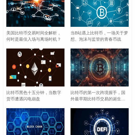
价、平台历史等。
交易员筛选：
仔细研究交易员的资质，关注其：
历史业绩：
长期稳定的收益率比短期暴利更重
美国比特币交易时间全解析，
当B站遇上比特币，一场关于梦
要。
何时是最佳入场与离场时机？
想、泡沫与监管的青春币战
最大回撤：
反映交易员的风险控制能力，回撤
越小越好。
胜率：
盈利次数占总交易次数的比例，但需结
合盈亏比看。
交易风格：
是短线、中线还是长线？是高频还
比特币黑色十五分钟，当数字
比特币的第一次跨境握手，国
是低频？选择与自己风险偏好和资金情况匹配
货币遭遇闪电崩盘
外最早期比特币交易的诞生与
的风格。
意义
透明度：
交易记录是否公开透明，有无作假嫌
疑。