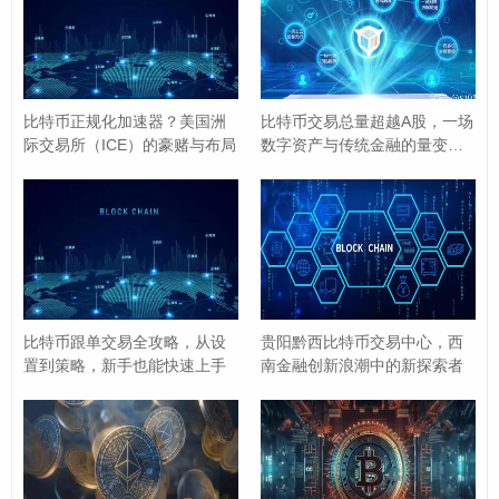
摩洛哥
：2017年央行宣布比特币交易非法，认为其缺
乏法律保障，且可能被用于逃避外汇管制。
比特币正规化加速器？美国洲
比特币交易总量超越A股，一场
玻利维亚
：2014年成为首个全面禁止比特币交易的国
际交易所（ICE）的豪赌与布局
数字资产与传统金融的量变启
家，政府指出加密货币可能被用于“恐怖主义融资”和
示录
“欺诈活动”。
监管能力不足：技术与法律框架滞后
部分国家因缺乏对加密货币的有效监管手段,选择直接禁
用：
比特币跟单交易全攻略，从设
贵阳黔西比特币交易中心，西
置到策略，新手也能快速上手
南金融创新浪潮中的新探索者
阿尔及利亚
：2018年修订《金融法》，禁止所有加密
货币交易，认为其与国家金融体系不兼容，且易被用
于非法活动。