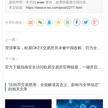
版权声明：本文由
e-eo
发布，如需转载请注明出处。
本文链接：
https://www.e-eo.com/post/2277.html
金融风险防范：维护货币主权与金融稳定
部分国家将比特币视为对法定货币体系的潜在威胁。
分享给朋友：
中国
：自2021年起，明确禁止比特币交易及挖矿活
动，监管机构认为，比特币交易存在投机炒作、洗
上一篇：
钱、非法跨境资金转移等风险，且高能耗挖矿不符合
澄清事实，欧易OKEX交易所并未被中国收购，仍为全球独立运营平台
“双碳”目标，需通过禁用维护金融秩序和能源安全。
下一篇：
埃及
：2018年，埃及宗教事务委员会裁定比特币交易
官方下载指南安全访问欧易交易所官网链接，一键开启您的数字资产交易之旅
违反伊斯兰教法（因其涉及不确定性“gharar”），央行
随后禁止银行参与加密货币交易，防范资本外流。
“比特币交易禁用，全面解读其含义、影响与全球动态”
的相关文章
投资者保护：遏制投机与金融欺诈
比特币价格波动极大,普通投资者易遭受损失，一些国家通
过禁用避免公众卷入高风险投机：