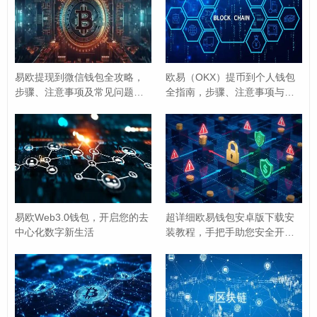
解锁条件
：每个UTXO都附带一个锁定脚本（ScriptPu
bKey），规定了谁能花费它。“必须提供与公钥A匹配
的签名以及公钥A”，当执行“addinput”时，用户必须提
易欧提现到微信钱包全攻略，
欧易（OKX）提币到个人钱包
供相应的签名数据（在输入的ScriptSig中）来满足这
步骤、注意事项及常见问题解
全指南，步骤、注意事项与安
个锁定条件，否则交易验证时会失败。
答
全提醒
输入的引用
：每个输入都明确指出了它花费的是哪个U
prevTxId
vo
TXO，这是通过
（前一笔交易的ID）和
ut
（在该交易中的输出索引）来实现的，矿工和全节
点会通过这两个信息去查找对应的UTXO，并验证其解
锁条件是否满足。
易欧Web3.0钱包，开启您的去
超详细欧易钱包安卓版下载安
中心化数字新生活
装教程，手把手助您安全开启
Web3之旅
“addinput”的实践：构建多输入交易
在现实场景中,尤其是当需要支付较大金额或UTXO碎片化
严重时，一笔交易往往需要添加多个输入，即多次执行“a