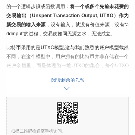
的一个逻辑步骤或函数调用：
将一个或多个先前未花费的
交易输出（Unspent Transaction Output, UTXO）作为
新交易的输入来源
，没有输入，就没有价值来源；没有“a
ddinput”的过程，交易便如同无源之水，无法成立。
比特币采用的是UTXO模型,这与我们熟悉的账户模型截然
不同，在这个模型中，用户拥有的比特币并非存储在一个
账户余额里，而是体现为一堆UTXO的集合，每个UTXO
都像一枚带有面额和锁定条件的“硬币”，可以被完整地花
阅读剩余的71%
费，也可以作为部分输入来组合成新的交易。
当用户A想要向用户B转账0.5 BTC时，如果用户A的UTX
O集合中没有恰好0.5 BTC的“硬币”，他就需要执行“addin
put”操作：
选择UTXO
：从自己拥有的UTXO中，挑选出一个或多
扫描二维码推送至手机访问。