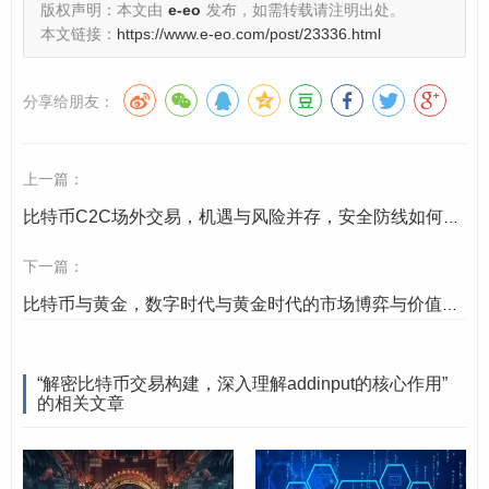
版权声明：本文由
e-eo
发布，如需转载请注明出处。
个价值总和大于等于0.5 BTC的UTXO，可能选择一个
本文链接：
https://www.e-eo.com/post/23336.html
价值0.3 BTC的UTXO和一个价值0.4 BTC的UTXO。
添加输入
：将这两个选中的UTXO作为新交易的输入，
分享给朋友：
这一步就是“addinput”的核心体现，每个输入都包含了
对之前某个特定UTXO的引用（通过“交易ID”和“输出索
上一篇：
引”来标识）以及解锁该UTXO的签名脚本（ScriptSi
g）。
比特币C2C场外交易，机遇与风险并存，安全防线如何筑牢？
下一篇：
“addinput”的实现：选择与引用
比特币与黄金，数字时代与黄金时代的市场博弈与价值共振
“addinput”操作并非随意为之，它需要遵循比特币协议的
严格规则：
“解密比特币交易构建，深入理解addinput的核心作用”
的相关文章
UTXO的有效性
：被选中的UTXO必须是真实存在且未
被花费的，这需要通过查询比特币的完整节点或使用
支持UTXO查询的API来验证。