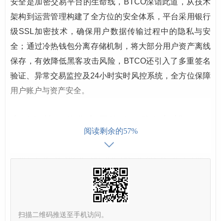
安全是加密交易平台的生命线，BTCO深谙此道，从技术
架构到运营管理构建了全方位的安全体系，平台采用银行
级SSL加密技术，确保用户数据传输过程中的隐私与安
全；通过冷热钱包分离存储机制，将大部分用户资产离线
保存，有效降低黑客攻击风险，BTCO还引入了多重签名
验证、异常交易监控及24小时实时风控系统，全方位保障
用户账户与资产安全。
高效便捷：优化交易体验，降低门槛
阅读剩余的57%
BTCO致力于为用户提供流畅、高效的交易体验，平台支
持比特币（BTC）及主流加密货币的交易对，匹配深度流
动性池，确保用户能够快速完成买卖操作，大幅降低滑点
风险，对于新手用户，BTCO提供了简洁直观的操作界
面，从注册、实名认证到下单交易，全程引导清晰；对于
扫描二维码推送至手机访问。
专业投资者，平台则配备了实时行情图表、技术分析工具