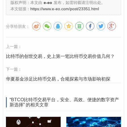
版权声明：本文由
e-eo
发布，如需转载请注明出处。
及高级订单类型（如限价单、止损单等），满足多样化交
本文链接：
https://www.e-eo.com/post/23351.html
易需求。
分享给朋友：
BTCO支持多终端访问，用户可通过网页端、iOS及Andro
id移动端随时随地进行交易，打破时间与空间限制，真正
实现“指尖上的数字资产交易”。
上一篇：
比特币的创世交易，史上第一笔比特币交易价值几何？
合规透明：拥抱监管，构建可信生态
下一篇：
在加密行业日益规范化的背景下，BTCO始终坚持合规运
华夏基金涉足比特币交易，合规探索与市场影响初探
营理念，平台严格遵守全球各地的监管要求，建立了完善
的KYC（用户身份认证）和AML（反洗钱）体系，确保用
“BTCO比特币交易平台，安全、高效、便捷的数字资产
户身份真实、交易来源合法，BTCO定期公布平台运营数
新选择” 的相关文章
据与资产储备情况，接受用户监督，以透明化的运作模式
赢得市场信任。