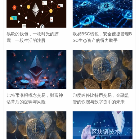
用户至上：完善服务，助力资产增值
BTCO始终将用户需求放在首位，提供7×24小时多语言客
户支持，确保用户问题能够得到及时响应，平台还定期举
易欧的钱包，一枚时光的胶
欧易BSC钱包，安全便捷管理B
囊，一段生活的注脚
SC生态资产的得力助手
办线上线下教育活动，帮助用户深入了解区块链技术与加
密市场动态，提升投资认知，针对高净值用户，BTCO推
出专属VIP服务，包括一对一交易指导、定制化资产配置
方案等，助力用户实现资产稳健增值。
选择BTCO，开启数字资产新旅程
比特币涨幅概念交易，财富神
印度叫停比特币交易，金融监
话背后的逻辑与风险
管的铁腕与数字货币的未来迷
在数字经济的浪潮中，BTCO比特币交易平台以“安全、高
雾
效、合规、用户至上”为核心价值观，为全球比特币投资者
提供了一个值得信赖的交易环境，无论您是刚入门的新
手，还是经验丰富的资深玩家，BTCO都能满足您的交易