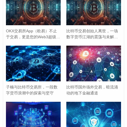
发酵，市场情绪达到高潮，比特币价格往往会走出凌
厉的上涨行情，屡创新高，主流媒体的头条报道、社
交媒体上的热议、以及“币圈圈外”资金的涌入，共同构
成了夏季的繁荣景象,过热的市场也积累了巨大的风
OKX交易所App（欧易）不止
比特币交易创始人离世，一场
于交易，更是您的Web3超级入
数字货币江湖的震荡与未解之
险。
口
谜
7月：获利盘的“集中兑现”
正所谓“会买的是徒弟，会
卖的是师傅”，在经历了6月的疯狂上涨后，许多早期投
资者和交易员会选择在7月进行
获利了结
，这会导致市
场出现明显的回调或盘整，历史上，7月出现“高位震
荡”或“深度回调”的案例屡见不鲜，对于短线交易者而
子楠与比特币交易所，一段数
比特币国外场外交易，暗流涌
言,这是考验市场时机把握能力的月份。
字货币浪潮中的探索与坚守
动的地下金融通道
8月：“死亡交叉”的阴影？
8月有时被称为“魔鬼之
月”，市场情绪较为脆弱，夏季的流动性相对较低，大
额交易容易引发价格剧烈波动，一些技术分析者会警