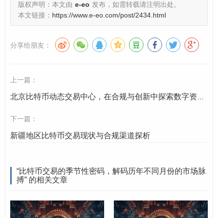
版权声明：本文由
e-eo
发布，如需转载请注明出处。
技术层面的变革点，更是市场信心的凝聚点，资金通
本文链接：
https://www.e-eo.com/post/2434.html
常会提前布局,推动价格上涨。
分享给朋友：
5月：牛市的起点
如果说3月是播种，4月是开花，那
么5月往往被视为比特币
新一轮牛市的“点火时刻”
，减
半的效应开始显现，市场情绪从谨慎转向乐观，机构
上一篇：
资金的持续流入、散户的“FOMO”（害怕错过）情绪共
北京比特币动态交易中心，在合规与创新中探索数字资产交易新生态
同作用，常常在5月推动比特币价格突破关键阻力位,为
下一篇：
整个夏季的上涨行情奠定坚实基础。
新疆地区比特币交易现状与合规渠道探析
夏季：狂热与回调的交织（6月-8月）
“比特币交易的季节性密码，解码历年不同月份的市场脉
夏季是比特币市场情绪最为复杂的季节，充满了狂热、获
搏” 的相关文章
利了结与深度回调的交织。
6月：牛市的“加速期”
进入6月，减半的利好效应持续