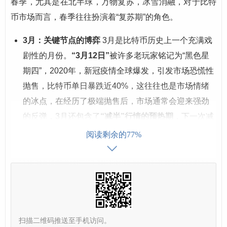
春季，尤其是在北半球，万物复苏，冰雪消融，对于比特
币市场而言，春季往往扮演着“复苏期”的角色。
3月：关键节点的博弈
3月是比特币历史上一个充满戏
剧性的月份。
“3月12日”
被许多老玩家铭记为“黑色星
期四”，2020年，新冠疫情全球爆发，引发市场恐慌性
抛售，比特币单日暴跌近40%，这往往也是市场情绪
的冰点，在经历了极端抛售后，市场通常会迎来强劲
的反弹，3月还包含了
“减半”行情的预热期
，下一次减
半（预计在2024年4月）前夕，市场通常会提前进入预
阅读剩余的77%
期炒作阶段,为春季行情注入强劲动力。
4月：减半效应的催化剂
4月是比特币
“减半”
（Halvin
g）事件的发生月，大约每四年，比特币的区块奖励会
减半，这意味着新币的产出速度放缓，从供给侧减少
了市场的抛压，历史数据表明，在减半事件发生后的
扫描二维码推送至手机访问。
几个月内，比特币往往会开启一轮大牛市，4月不仅是