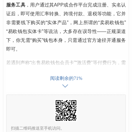
服务工具
，用户通过其APP或合作平台完成注册、实名认
证后，即可使用汇率转换、跨境付款、退税等功能，它并
非需要线下购买的“实体产品”，网上所谓的“卖易欧钱包”
“易欧钱包实体卡”等说法，大多存在误导性——正规渠道
下，你无需“购买”钱包本身，只需通过官方途径开通服务
即可。
若遇到声称“出售易欧钱包会员卡”“激活费”等付费行为，需
高度警惕：这可能是不法分子伪造的“服务”,目的是骗取用
阅读剩余的71%
户信息或钱财。
正品“开通”渠道：认准这3种官方途
径
既然易欧钱包是数字服务，“正品”的核心即“官方授权的服
扫描二维码推送至手机访问。