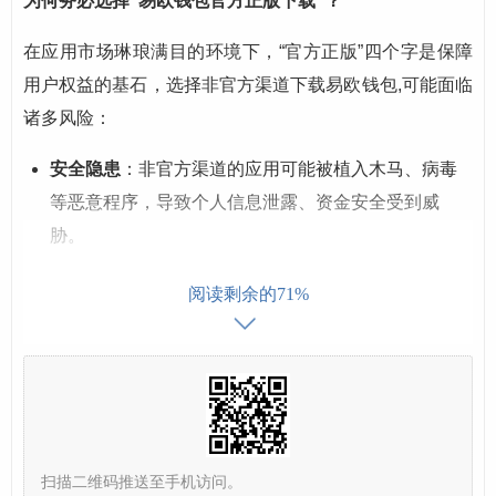
为何务必选择“易欧钱包官方正版下载”？
在应用市场琳琅满目的环境下，“官方正版”四个字是保障
用户权益的基石，选择非官方渠道下载易欧钱包,可能面临
诸多风险：
安全隐患
：非官方渠道的应用可能被植入木马、病毒
等恶意程序，导致个人信息泄露、资金安全受到威
胁。
功能缺失或异常
：盗版应用可能无法享受官方的最新
阅读剩余的71%
功能更新，甚至存在闪退、数据丢失等问题,严重影响
使用体验。
无法获得官方服务
：通过非官方渠道下载的应用，一
旦出现问题,无法获得官方客服的技术支持和保障。
付费陷阱
：部分非官方下载链接可能诱导用户进行不
扫描二维码推送至手机访问。
必要的付费。