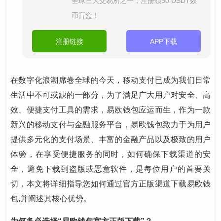
全球三大交易所之一，注册领50 USDT数
币盲盒！
注册链接
APP下载
在数字化浪潮席卷全球的今天，移动支付已成为我们日常
生活中不可或缺的一部分，为了满足广大用户对安全、高
效、便捷支付工具的需求，易欧钱包应运而生，作为一款
新兴的移动支付与金融服务平台，易欧钱包致力于为用户
提供多元化的支付场景、丰富的金融产品以及极致的用户
体验，在享受便捷服务的同时，如何确保下载渠道的安
全，避免下载到盗版或恶意软件，是每位用户的首要关
切，本文将详细指导您如何通过官方正版渠道下载易欧钱
包,并阐述其核心优势。