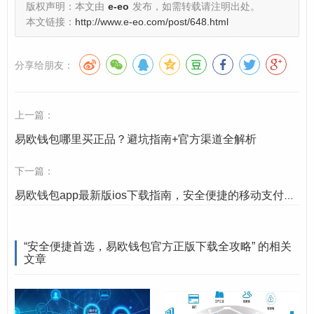
版权声明：本文由
e-eo
发布，如需转载请注明出处。
本文链接：
http://www.e-eo.com/post/648.html
“易欧钱包官方正版下载”是确保您使用安全、功能完整、
服务无忧的唯一正确途径。
分享给朋友：
易欧钱包官方正版下载渠道详解
上一篇：
为了方便用户下载，易欧钱包官方提供了多种正版下载方
易欧钱包哪里买正品？避坑指南+官方渠道全解析
式,您可以根据自身设备选择最便捷的一种：
下一篇：
官方网站下载（最推荐）
：
操作步骤
：打开手机浏览器，在地址栏输入易欧钱
易欧钱包app最新版ios下载指南，安全便捷的移动支付新选择
包的官方网站网址（请通过官方宣传渠道获取准确
网址，谨防钓鱼网站），进入官网后，找到“下载中
“安全便捷首选，易欧钱包官方正版下载全攻略” 的相关
心”或“APP下载”等明显入口，根据您的手机系统（i
文章
OS或Android）点击相应的下载按钮。
优点
：官网是信息最权威、最安全的下载源，可直